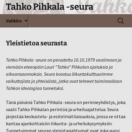
Siirry
Tahko Pihkala -seura
sisältöön
Haku:
Valikko
Yleistietoa seurasta
Tahko Pihkala -seura on perustettu 10.10.1979 vaalimaan ja
viemään eteenpäin Lauri ”Tahko” Pihkalan ajatuksia ja
aikaansaannoksia. Seura koostuu liikuntakulttuurimme
vaikuttajista ja yhteisöistä, jotka ovat tehneet toiminnallaan
Tahkon ideologiaa tunnetuksi.
Tänä päivänä Tahko Pihkala -seura on perinneyhdistys, joka
vaalii Tahko Pihkalan perintöä ja urheiluajattelua. Seura
järjestää keskustelu- ja esitelmätilaisuuksia, joissa se ottaa
kantaa ajankohtaisiin liikunta- ja urheilukysymyksiin.
Tunnetuimmat seuran yleisötapahtumat ovat joka vuosi