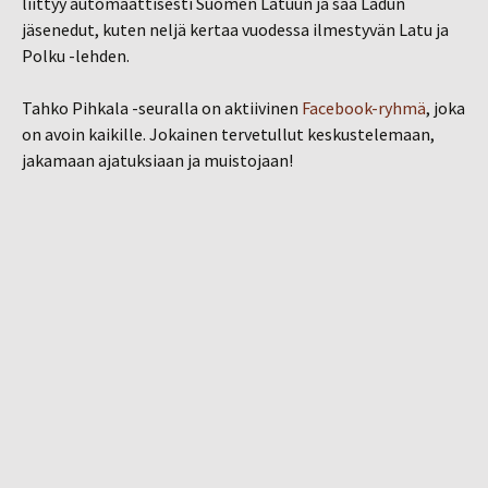
liittyy automaattisesti Suomen Latuun ja saa Ladun
jäsenedut, kuten neljä kertaa vuodessa ilmestyvän Latu ja
Polku -lehden.
Tahko Pihkala -seuralla on aktiivinen
Facebook-ryhmä
, joka
on avoin kaikille. Jokainen tervetullut keskustelemaan,
jakamaan ajatuksiaan ja muistojaan!