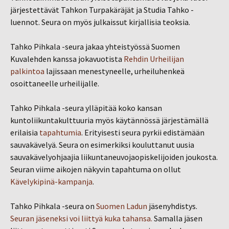
järjestettävät Tahkon Turpakäräjät ja Studia Tahko -
luennot. Seura on myös julkaissut kirjallisia teoksia.
Tahko Pihkala -seura jakaa yhteistyössä Suomen
Kuvalehden kanssa jokavuotista
Rehdin Urheilijan
palkintoa
lajissaan menestyneelle, urheiluhenkeä
osoittaneelle urheilijalle.
Tahko Pihkala -seura ylläpitää koko kansan
kuntoliikuntakulttuuria myös käytännössä järjestämällä
erilaisia
tapahtumia
. Erityisesti seura pyrkii edistämään
sauvakävelyä. Seura on esimerkiksi kouluttanut uusia
sauvakävelyohjaajia liikuntaneuvojaopiskelijoiden joukosta.
Seuran viime aikojen näkyvin tapahtuma on ollut
Kävelykipinä-kampanja
.
Tahko Pihkala -seura on
Suomen Ladun
jäsenyhdistys.
Seuran jäseneksi voi liittyä kuka tahansa.
Samalla jäsen