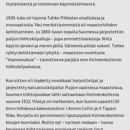
löytämisestä ja toiminnan käynnistämisestä.
1920-luku oli täynnä Tahko Pihkalan oivalluksia ja
innovaatioita. Yksi merkittävimmistä oli maastohiihdon
kehittäminen. Jo 1800-luvun lopulla Suomessa järjestettiin
paljon hiihtokilpailuja – jopa ammattilaiskisoja. Niitä
käytiin järvien ja meren jäillä. Välineinä pitkät sukset. Tahko
ryhtyi kehittämään lyhyitä – maastoon soveltuvia
”ihannesuksia” – tavoitteena pärjätä mm Holmenkollenin
hiihtokilpailuissa.
Kun sitten oli löydetty innokkaat harjoittelijat ja
järjestetty katsastuskilpailut Puijon vaativissa maastoissa,
Suomen hiihtojoukkue lähti valtaamaan Holmenkollenia
vuonna 1922. Yllätys oli melkoinen, kun Suomi saavutti 50
km:n hiihdossa kaksoisvoiton: I Anton Collin ja II Tapani
Niku. Norjalla oli perinteisesti liputuspäivä Holmenkollenin
kisojen kunniaksi. Mutta nyt – tarinan mukaan – tuona
keväisenä hiihtopäivänä norjalaiset laskivat liput