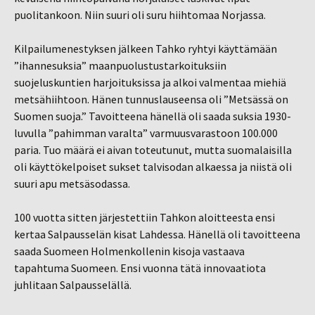
puolitankoon. Niin suuri oli suru hiihtomaa Norjassa.
Kilpailumenestyksen jälkeen Tahko ryhtyi käyttämään
”ihannesuksia” maanpuolustustarkoituksiin
suojeluskuntien harjoituksissa ja alkoi valmentaa miehiä
metsähiihtoon. Hänen tunnuslauseensa oli ”Metsässä on
Suomen suoja.” Tavoitteena hänellä oli saada suksia 1930-
luvulla ”pahimman varalta” varmuusvarastoon 100.000
paria. Tuo määrä ei aivan toteutunut, mutta suomalaisilla
oli käyttökelpoiset sukset talvisodan alkaessa ja niistä oli
suuri apu metsäsodassa.
100 vuotta sitten järjestettiin Tahkon aloitteesta ensi
kertaa Salpausselän kisat Lahdessa. Hänellä oli tavoitteena
saada Suomeen Holmenkollenin kisoja vastaava
tapahtuma Suomeen. Ensi vuonna tätä innovaatiota
juhlitaan Salpausselällä.