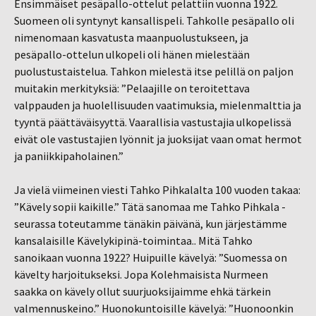
Ensimmäiset pesäpallo-ottelut pelattiin vuonna 1922.
Suomeen oli syntynyt kansallispeli. Tahkolle pesäpallo oli
nimenomaan kasvatusta maanpuolustukseen, ja
pesäpallo-ottelun ulkopeli oli hänen mielestään
puolustustaistelua. Tahkon mielestä itse pelillä on paljon
muitakin merkityksiä: ”Pelaajille on teroitettava
valppauden ja huolellisuuden vaatimuksia, mielenmalttia ja
tyyntä päättäväisyyttä. Vaarallisia vastustajia ulkopelissä
eivät ole vastustajien lyönnit ja juoksijat vaan omat hermot
ja paniikkipaholainen.”
Ja vielä viimeinen viesti Tahko Pihkalalta 100 vuoden takaa:
”Kävely sopii kaikille.” Tätä sanomaa me Tahko Pihkala -
seurassa toteutamme tänäkin päivänä, kun järjestämme
kansalaisille Kävelykipinä-toimintaa.. Mitä Tahko
sanoikaan vuonna 1922? Huipuille kävelyä: ”Suomessa on
kävelty harjoitukseksi. Jopa Kolehmaisista Nurmeen
saakka on kävely ollut suurjuoksijaimme ehkä tärkein
valmennuskeino.” Huonokuntoisille kävelyä: ”Huonoonkin