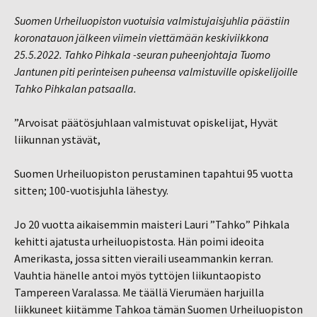
Suomen Urheiluopiston vuotuisia valmistujaisjuhlia päästiin
koronatauon jälkeen viimein viettämään keskiviikkona
25.5.2022. Tahko Pihkala -seuran puheenjohtaja Tuomo
Jantunen piti perinteisen puheensa valmistuville opiskelijoille
Tahko Pihkalan patsaalla.
”Arvoisat päätösjuhlaan valmistuvat opiskelijat, Hyvät
liikunnan ystävät,
Suomen Urheiluopiston perustaminen tapahtui 95 vuotta
sitten; 100-vuotisjuhla lähestyy.
Jo 20 vuotta aikaisemmin maisteri Lauri ”Tahko” Pihkala
kehitti ajatusta urheiluopistosta. Hän poimi ideoita
Amerikasta, jossa sitten vieraili useammankin kerran.
Vauhtia hänelle antoi myös tyttöjen liikuntaopisto
Tampereen Varalassa. Me täällä Vierumäen harjuilla
liikkuneet kiitämme Tahkoa tämän Suomen Urheiluopiston