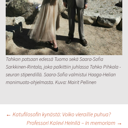
Tahkon patsaan edessä Tuomo sekä Saara-Sofia
Sarkkinen-Rintala, joka palkittiin juhlassa Tahko Pihkala -
seuran stipendillä. Saara-Sofia valmistui Haaga-Helian
monimuoto-ohjelmasta. Kuva: Mairit Pellinen
Artikkelien
←
Katufilosofin kynästä: Voiko vieraille puhua?
Professori Kalevi Heinilä – in memoriam
→