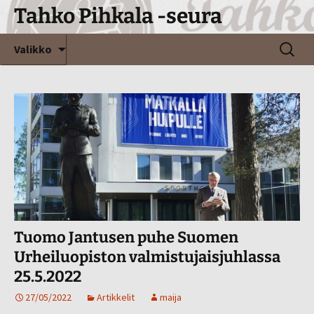
Siirry
Tahko Pihkala -seura
sisältöön
Haku:
Valikko
Tuomo Jantusen puhe Suomen
Urheiluopiston valmistujaisjuhlassa
25.5.2022
27/05/2022
Artikkelit
maija