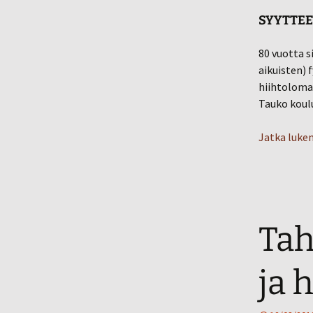
SYYTTEE
80 vuotta s
aikuisten) 
hiihtolomas
Tauko koul
Jatka luke
Tah
ja 