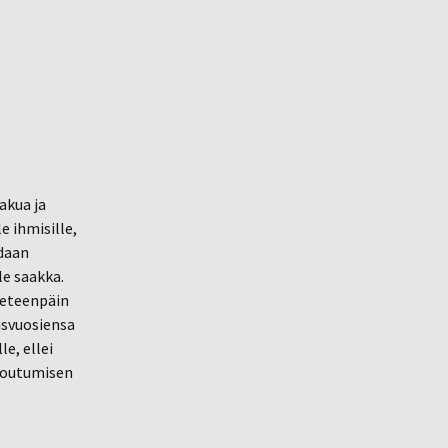
akua ja
le ihmisille,
idaan
le saakka.
 eteenpäin
usvuosiensa
e, ellei
ntoutumisen