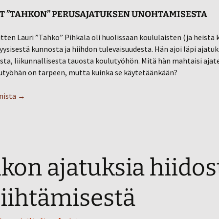
T ”TAHKON” PERUSAJATUKSEN UNOHTAMISESTA
itten Lauri ”Tahko” Pihkala oli huolissaan koululaisten (ja heistä 
fyysisestä kunnosta ja hiihdon tulevaisuudesta. Hän ajoi läpi ajatu
ta, liikunnallisesta tauosta koulutyöhön. Mitä hän mahtaisi ajate
utyöhän on tarpeen, mutta kuinka se käytetäänkään?
Tahkon Turpakäräjät 2013
mista
→
kon ajatuksia hiidos
hiihtämisestä