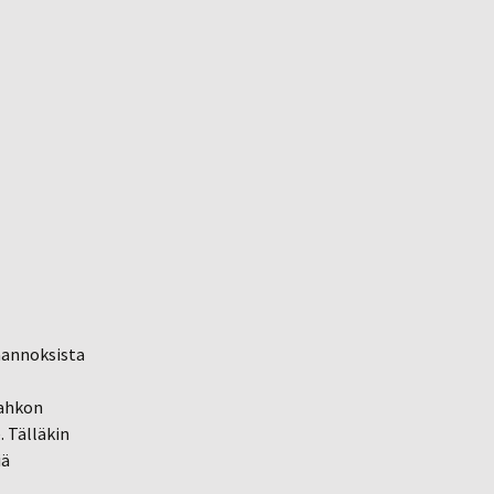
aannoksista
Tahkon
 Tälläkin
iä