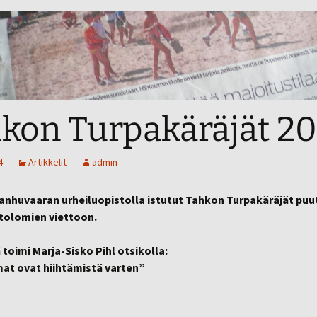
kon Turpakäräjät 20
4
Artikkelit
admin
Tanhuvaaran urheiluopistolla istutut Tahkon Turpakäräjät puu
htolomien viettoon.
 toimi Marja-Sisko Pihl otsikolla:
at ovat hiihtämistä varten”