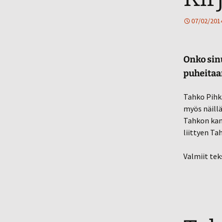
07/02/201
Onko sinu
puheitaan
Tahko Pihka
myös näillä
Tahkon kans
liittyen Ta
Valmiit tek