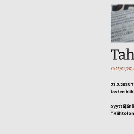
Tah
28/01/201
21.2.2013 
lasten hii
Syyttäjänä
”Hiihtolom