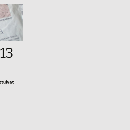
13
ttuivat