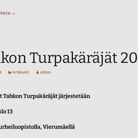
Tahko ja suomalaisten terveys
mista
→
kon Turpakäräjät 20
4
Artikkelit
admin
t Tahkon Turpakäräjät järjestetään
klo 13
rheiluopistolla, Vierumäellä