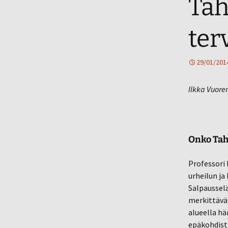
Tah
ter
29/01/201
Ilkka Vuore
Onko Tah
Professori 
urheilun ja
Salpausselä
merkittävä
alueella hä
epäkohdist