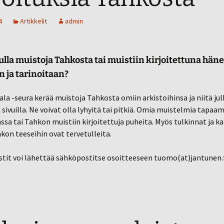
Vuoden rehti urheilija
4
Artikkelit
admin
Tahko museoissa ja
kirjastoissa
Tapahtumat ja
toiminta
lla muistoja Tahkosta tai muistiin kirjoitettuna hän
 ja tarinoitaan?
la -seura kerää muistoja Tahkosta omiin arkistoihinsa ja niitä ju
 sivuilla. Ne voivat olla lyhyitä tai pitkiä. Omia muistelmia tapaam
sa tai Tahkon muistiin kirjoitettuja puheita. Myös tulkinnat ja 
hkon teeseihin ovat tervetulleita.
stit voi lähettää sähköpostitse osoitteeseen tuomo(at)jantunen.