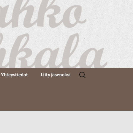
Haku:
Yhteystiedot
Liity jäseneksi