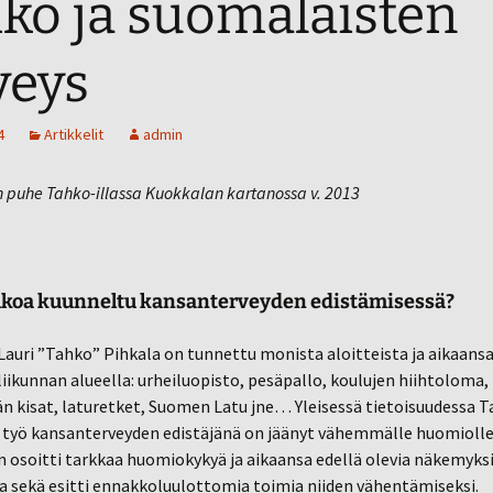
ko ja suomalaisten
veys
4
Artikkelit
admin
n puhe Tahko-illassa Kuokkalan kartanossa v. 2013
koa kuunneltu kansanterveyden edistämisessä?
Lauri ”Tahko” Pihkala on tunnettu monista aloitteista ja aikaans
 liikunnan alueella: urheiluopisto, pesäpallo, koulujen hiihtoloma,
n kisat, laturetket, Suomen Latu jne… Yleisessä tietoisuudessa 
 työ kansanterveyden edistäjänä on jäänyt vähemmälle huomiolle.
n osoitti tarkkaa huomiokykyä ja aikaansa edellä olevia näkemyks
a sekä esitti ennakkoluulottomia toimia niiden vähentämiseksi.