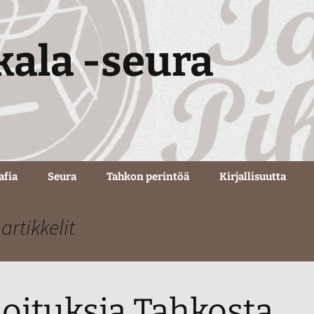
kala -seura
afia
Seura
Tahkon perintöä
Kirjallisuutta
Yleistietoa seurasta
Tahkon tuotantoa
artikkelit
Historiaa
Tahkon teesit
Toimintaperiaatteet
Uskontunnustus
urheiluun
joituksia Tahkosta
Strategia
Tahkon testamentti