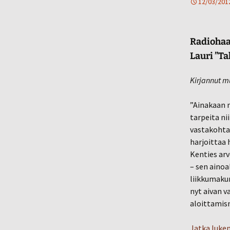
12/03/201
Radiohaa
Lauri ”T
Kirjannut m
”Ainakaan m
tarpeita nii
vastakohtan
harjoittaa
Kenties arv
– sen ainoa
liikkumakun
nyt aivan 
aloittamis
Jatka luke