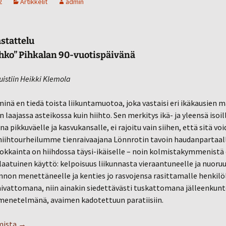
2
Artikkelit
admin
stattelu
ahko” Pihkalan 90-vuotispäivänä
uistiin Heikki Klemola
inä en tiedä toista liikuntamuotoa, joka vastaisi eri ikäkausien m
n laajassa asteikossa kuin hiihto. Sen merkitys ikä- ja yleensä isoil
a pikkuväelle ja kasvukansalle, ei rajoitu vain siihen, että sitä vo
 hiihtourheilumme tienraivaajana Lönnrotin tavoin haudanpartaal
okkainta on hiihdossa täysi-ikäiselle – noin kolmistakymmenistä
laatuinen käyttö: kelpoisuus liikunnasta vieraantuneelle ja nuoru
non menettäneelle ja kenties jo rasvojensa rasittamalle henkilöll
vaivattomana, niin ainakin siedettävästi tuskattomana jälleenku
menetelmänä, avaimen kadotettuun paratiisiin.
Tahkon ajatuksia hiidosta ja hiihtämisestä
mista
→