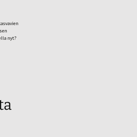
kasvavien
ksen
lla nyt?
ta