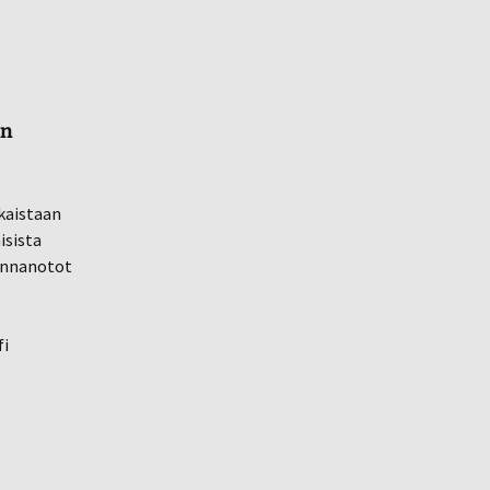
en
lkaistaan
isista
kannanotot
fi