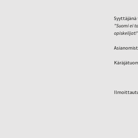
Syyttäjänä 
”Suomi ei t
opiskelijat!
Asianomista
Käräjätuom
Ilmoittaut