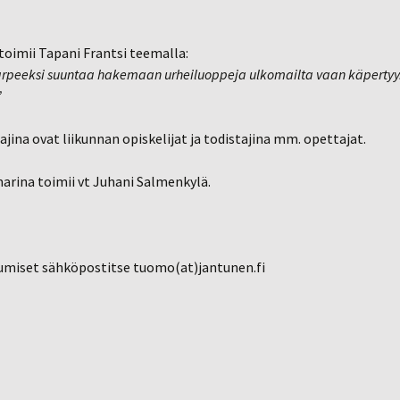
toimii Tapani Frantsi teemalla:
arpeeksi suuntaa hakemaan urheiluoppeja ulkomailta vaan käpertyy
”
jina ovat liikunnan opiskelijat ja todistajina mm. opettajat.
arina toimii vt Juhani Salmenkylä.
umiset sähköpostitse tuomo(at)jantunen.fi